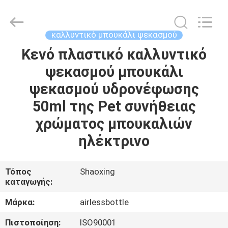
Shaoxing
Shangyu
Haojin
Plastic
Co.,
καλλυντικό μπουκάλι ψεκασμού
Ltd..
All
Rights
Κενό πλαστικό καλλυντικό
ΣΠΊΤΙ
Reserved.
ψεκασμού μπουκάλι
ΠΡΟΪΌΝΤΑ
ψεκασμού υδρονέφωσης
50ml της Pet συνήθειας
ΠΕΡΊΠΟΥ
χρώματος μπουκαλιών
ΕΜΕΊΣ
ηλέκτρινο
ΓΎΡΟΣ
Τόπος
Shaoxing
καταγωγής:
ΕΡΓΟΣΤΑΣΊΩΝ
Μάρκα:
airlessbottle
ΠΟΙΟΤΙΚΌΣ
Πιστοποίηση:
ISO90001