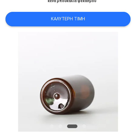
κενά μπουκάλια ψεκασμού
PRIVACY
POLICY
ΚΑΛΎΤΕΡΗ ΤΙΜΉ