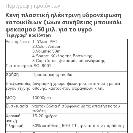
Περιγραφή προϊόντων
Κενή πλαστική ηλέκτρινη υδρονέφωση
κατοικίδιων ζώων συνήθειας μπουκάλι
ψεκασμού 50 μιλ. για το υγρό
Περιγραφή προϊόντων
Λεπτομέρειες
1: Υλικό: PET.
2.Color: Amber
3.Volume: 50ml
4.Shape: Κύκλος της Βοστώνης
5.Cap τύπος: ψεκασμός υδρονέφωσης
Πιστοποιητικό
ISO: 9001
Χρήση
Προσωπική φροντίδα
Επεξεργασίες
ζωγραφική χρώμα-ψεκασμού, εκτύπωση μετάξι-
έργου τέχνης
οθόνης, καυτός-που σφραγίζουν κ.λπ.
MOQ
10000pcs
Συσκευασία
χαρτοκιβώτια ή σύμφωνα με τις απαιτήσεις του
πελάτη
Χρονική
15-20 ημέρες
ανοχή
Πληρωμή
50% κατάθεση, 50% TT πριν από την παράδοση