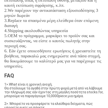
εκτύπωσης όπως η εκτύπωση οθόνης μεταξιού και η
καυτή εκτύπωση σφράγισης, κ.λπ.
2.We παρέχουν την αντικατάσταση εξουσιοδότησης 3
μηνών δωρεάν
3.Replace τα σπασμένα μέρη ελεύθερα όταν επόμενη
διαταγή
4.Shipping ακολουθώντας υπηρεσία
5.OEM το πρόγραμμα, μαρκάρει το προϊόν σας και
συσκευάζοντας, να είστε ο καυτός πωλητής στην
περιοχή σας.
6
.
Εάν έχετε οποιεσδήποτε ερωτήσεις ή χρειαστείτε τη
βοήθεια, παρακαλώ μας ενημερώστε ανά πάσα στιγμή,
θα δοκιμάσουμε το καλύτερό μας για να παρέχουμε τις
υπηρεσίες.
FAQ
1>.What είναι η χρονική ανοχή;
Θα στείλουμε τα αγαθά στην πρώτη φορά μετά από να λάβουμε
την πληρωμή σας εάν έχοντας στη μεγάλη ποσότητα stocks.for,
μπορούμε να παραγάγουμε 10,0000piece μια ημέρα.
2>. Μπορείτε να προσφέρετε τα ελεύθερα δείγματα, πώς
μπορείτε εμείς να πάρετε;