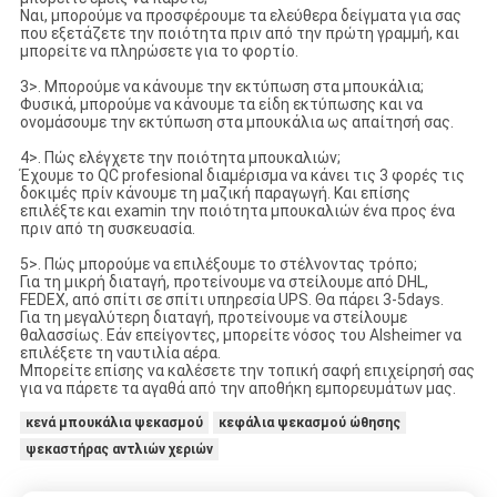
Ναι, μπορούμε να προσφέρουμε τα ελεύθερα δείγματα για σας
που εξετάζετε την ποιότητα πριν από την πρώτη γραμμή, και
μπορείτε να πληρώσετε για το φορτίο.
3>. Μπορούμε να κάνουμε την εκτύπωση στα μπουκάλια;
Φυσικά, μπορούμε να κάνουμε τα είδη εκτύπωσης και να
ονομάσουμε την εκτύπωση στα μπουκάλια ως απαίτησή σας.
4>. Πώς ελέγχετε την ποιότητα μπουκαλιών;
Έχουμε το QC profesional διαμέρισμα να κάνει τις 3 φορές τις
δοκιμές πρίν κάνουμε τη μαζική παραγωγή. Και επίσης
επιλέξτε και examin την ποιότητα μπουκαλιών ένα προς ένα
πριν από τη συσκευασία.
5>. Πώς μπορούμε να επιλέξουμε το στέλνοντας τρόπο;
Για τη μικρή διαταγή, προτείνουμε να στείλουμε από DHL,
FEDEX, από σπίτι σε σπίτι υπηρεσία UPS. Θα πάρει 3-5days.
Για τη μεγαλύτερη διαταγή, προτείνουμε να στείλουμε
θαλασσίως. Εάν επείγοντες, μπορείτε νόσος του Alsheimer να
επιλέξετε τη ναυτιλία αέρα.
Μπορείτε επίσης να καλέσετε την τοπική σαφή επιχείρησή σας
για να πάρετε τα αγαθά από την αποθήκη εμπορευμάτων μας.
κενά μπουκάλια ψεκασμού
κεφάλια ψεκασμού ώθησης
ψεκαστήρας αντλιών χεριών