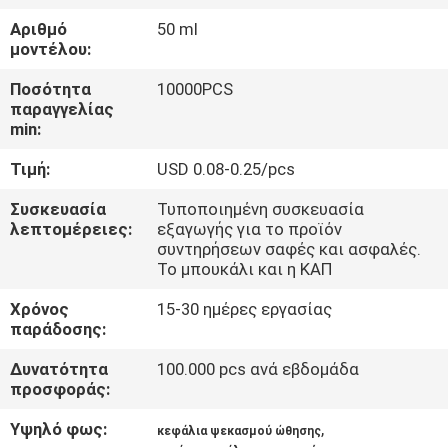
ΈΛΕΓΧΟΣ
Αριθμό
50 ml
μοντέλου:
ΜΑΣ
Ποσότητα
10000PCS
ΕΛΆΤΕ
παραγγελίας
min:
ΣΕ
Τιμή:
USD 0.08-0.25/pcs
ΕΠΑΦΉ
ΜΕ
Συσκευασία
Τυποποιημένη συσκευασία
λεπτομέρειες:
εξαγωγής για το προϊόν
συντηρήσεων σαφές και ασφαλές.
Το μπουκάλι και η ΚΑΠ
ΖΗΤΉΣΤΕ
ΈΝΑ
Χρόνος
15-30 ημέρες εργασίας
παράδοσης:
ΑΠΌΣΠΑΣΜΑ
Δυνατότητα
100.000 pcs ανά εβδομάδα
προσφοράς:
SITEMAP
Υψηλό φως:
,
κεφάλια ψεκασμού ώθησης